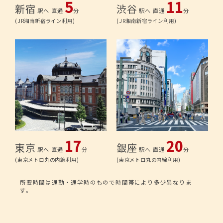
5
11
新宿
渋谷
駅へ 直通
分
駅へ 直通
分
(JR湘南新宿ライン利用)
(JR湘南新宿ライン利用)
17
20
東京
銀座
駅へ 直通
分
駅へ 直通
分
(東京メトロ丸の内線利用)
(東京メトロ丸の内線利用)
所要時間は通勤・通学時のもので時間帯により多少異なりま
す。