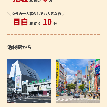
駅 徒歩
分
＼ 女性の一人暮らしでも人気な街 ／
目白
10
駅 徒歩
分
池袋駅から