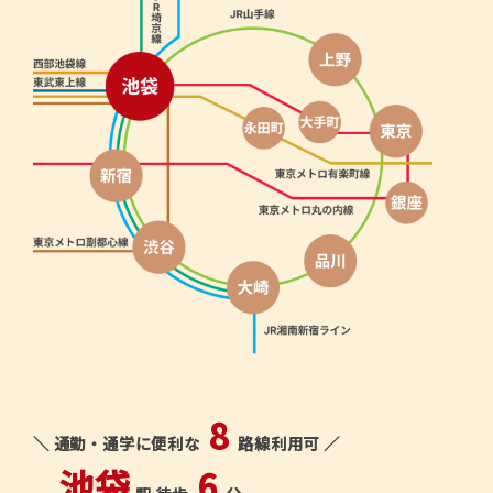
8
＼ 通勤・通学に便利な
路線利用可 ／
池袋
6