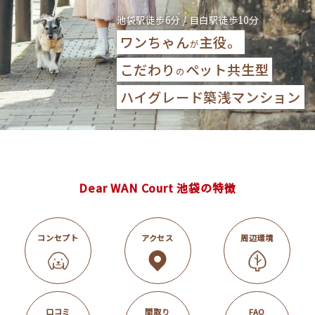
池袋駅徒歩6分 / 目白駅徒歩10分
ワンちゃん
主役。
が
こだわり
ペット共生型
の
ハイグレード築浅マンション
Dear WAN Court 池袋の特徴
コンセプト
アクセス
周辺環境
口コミ
間取り
FAQ