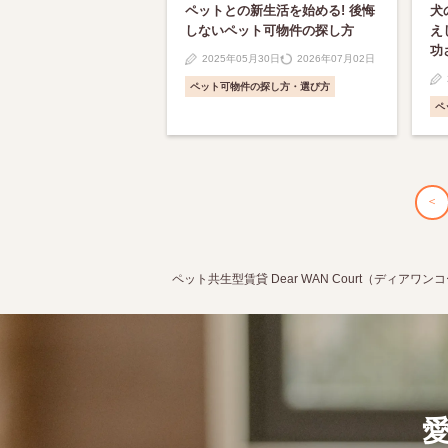
ペットとの新生活を始める! 後悔
犬
しないペット可物件の探し方
え
功
2025年05月30日
2026年07月02日
ペット可物件の探し方・選び方
ペ
＜
ペット共生型賃貸 Dear WAN Court（ディアワン